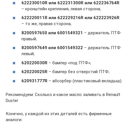
622230010R или
622231300R или 622236764R
– кронштейн крепления, левая сторона;
622220011R
или 622229216R или 622223926R
– то же, правая сторона;
8200597650 или 6001549321
– держатель ПТФ
правый;
8200597649 или 6001549322
– держатель ПТФ
левый;
620220030R
– бампер «под ПТФ»;
620220025R
– бампер без отверстий ПТФ;
620931777R
– абсорбер (пластиковый вкладыш).
Рекомендуем: Сколько и какое масло заливать в Renault
Duster
Конечно, у каждой из этих деталей есть фирменные
аналоги: