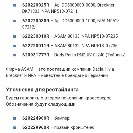
620220025R
– Api DC6000000-0000; Breckner
BK71303; NPA NP513-07211;
620220030R
– Api DC6000000-1000; NPA NP513-
07212;
622230010R
– ASAM 80133; NPA NP513-07235;
622220011R
– ASAM 80132; NPA NP513-07236;
620931777R
– Body Parts RNDUS10-240 (Тайвань).
Фирма ASAM – это поставщик компании Dacia. Ну а
Breckner и NPA – известные бренды из Германии.
Уточнения для рестайлинга
Будем говорить о втором поколении кроссоверов.
Обозначения будут следующими:
620224960
R
– бампер;
622229960
R
– правый кронштейн;