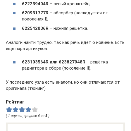
622239404
R
– левый кронштейн;
620931777R
– абсорбер (наследуется от
поколения I);
622542036R
– нижняя решётка.
Аналоги найти трудно, так как речь идёт о новинке. Есть
ещё пара артикулов:
623103564
R или 623827948
R
– решётка
радиатора в сборе (поколение II).
У последнего узла есть аналоги, но они отличаются от
оригинала (тюнинг).
Рейтинг
(
1
оценка, среднее
4
из
5
)