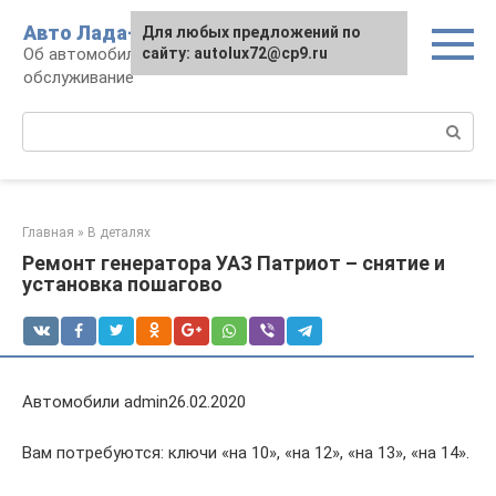
Перейти
Авто Лада-люкс
Для любых предложений по
к
Об автомобилях LADA: эксплуатация и
сайту: autolux72@cp9.ru
контенту
обслуживание
Поиск:
Главная
»
В деталях
Ремонт генератора УАЗ Патриот – снятие и
установка пошагово
Автомобили admin26.02.2020
Вам потребуются: ключи «на 10», «на 12», «на 13», «на 14».