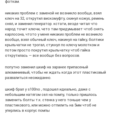
фоткам.
никаких проблем с заменой не возникло вообще, взял
ключ на 32, открутил вискомуфту, скинул кожух, ремень
снял, и заменил генератор. кстати, везде читал что
народ точит ключи, чето там придумывает чтоб снять
карлосона, чтото у меня никаких проблем не возникло
вообще, взял обычный ключ, накинул на гайку, болтики
крыльчатки не трогал, стукнул по ключу молотком и
потом просто покрутил крыльчатку чтоб гайка
открутилась — все вообще без вопросов.
попутно заменил шкиф на заранее припасеный
алюминиевый, чтобы не ждать когда этот пластиковый
развалиться неожиданно.
шкиф брал у s100no , подошел идеально, даже с
небольшим натягом сел на помпу, только пришлось
заменить болты т.к. стенка у него тоньше чем у
пластикового, или можно отпилить на 5мм чтоб не
уперлись в корпус помпы