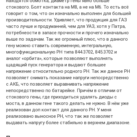
находятся обмотка, диаметр гены явно больше
стокового. Болт контакта на М8, а не на М6. То есть всё
говорит о том, что он изначально выполнен для большей
производительности. Удивляет, что продукция для ГАЗ
часто лучше и продуманней, чем для УАЗ, хотя у Патра,
потребнеости в запасе прочности и прочего изначально
выше по задачам. Так же огромный плюс, что в данного
гену можно ставить современную, интегральную,
многофункциональную РН типа 844.3702, 845.3702 и
аналог «орбита», которые позволяют выполнять
щадящий пуск генератора и выдают большее
напряжение относительно родного РН. Так же данное РН
позволяет снимать показание напруги непосредственно
с АКБ, что позволяет выравнивать напряжение
непосредственно по батарейке. Причём в отличии от
стокового гены, где приходиться удалять диоды с
моста, в данном гене такого делать не нужно. В нём уже
реализован доп контакт для данного РН. У меня
реализовано выносное РН, что так же позволяет
выдавать напругу более стабильно в верхнем диапазоне.