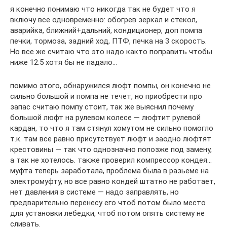
я конечно понимаю что никогда так не будет что я
включу все одновременно: обогрев зеркал и стекол,
аварийка, ближний+дальний, кондиционер, доп помпа
печки, тормоза, задний ход, ПТФ, печка на 3 скорость.
Но все же считаю что это надо както поправить чтобы
ниже 12.5 хотя бы не падало…
помимо этого, обнаружился люфт помпы, он конечно не
сильно большой и помпа не течет, но приобрести про
запас считаю помпу стоит, так же выяснил почему
большой люфт на рулевом колесе — люфтит рулевой
кардан, то что я там стянул хомутом не сильно помогло
т.к. там все равно присутствует люфт и заодно люфтят
крестовины — так что однозначно попозже под замену,
а так не хотелось. также проверил компрессор кондея…
муфта теперь заработала, проблема была в разьеме на
электромуфту, но все равно кондей штатно не работает,
нет давления в системе — надо заправлять, но
предварительно перенесу его чтоб потом было место
для установки лебедки, чтоб потом опять систему не
сливать.