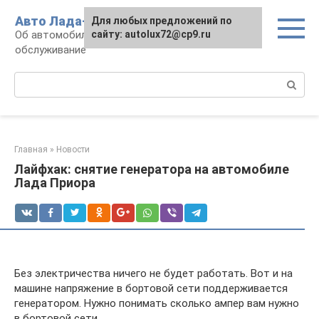
Перейти
Авто Лада-люкс
Для любых предложений по
к
Об автомобилях LADA: эксплуатация и
сайту: autolux72@cp9.ru
контенту
обслуживание
Поиск:
Главная
»
Новости
Лайфхак: снятие генератора на автомобиле
Лада Приора
Без электричества ничего не будет работать. Вот и на
машине напряжение в бортовой сети поддерживается
генератором. Нужно понимать сколько ампер вам нужно
в бортовой сети.