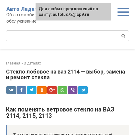
Перейти
Авто Лада-люкс
Для любых предложений по
к
Об автомобилях LADA: эксплуатация и
сайту: autolux72@cp9.ru
контенту
обслуживание
Поиск:
Главная
»
В деталях
Стекло лобовое на ваз 2114 — выбор, замена
и ремонт стекла
Как поменять ветровое стекло на ВАЗ
2114, 2115, 2113
Фото и видеоинструкция по самостоятельной