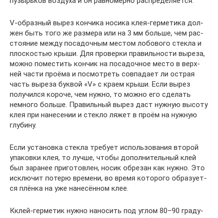
пузырь­ков воз­ду­ха и он рав­но­мер­но распределяется.
V‑образный вырез кон­чи­ка носи­ка клея-гер­ме­ти­ка дол­
жен быть того же раз­ме­ра или на 3 мм боль­ше, чем рас­
сто­я­ние меж­ду поса­доч­ным местом лобо­во­го стек­ла и
плос­ко­стью кры­ши. Для про­вер­ки пра­виль­но­сти выре­за,
мож­но поме­стить кон­чик на поса­доч­ное место в верх­
ней части про­ёма и посмот­реть сов­па­да­ет ли ост­рая
часть выре­за бук­вой «V» с кра­ем кры­ши. Если вырез
полу­чил­ся коро­че, чем нуж­но, то мож­но его сде­лать
немно­го боль­ше. Пра­виль­ный вырез даст нуж­ную высо­ту
клея при нане­се­нии и стек­ло ляжет в про­ём на нуж­ную
глубину.
Если уста­нов­ка стек­ла тре­бу­ет исполь­зо­ва­ния вто­рой
упа­ков­ки клея, то луч­ше, что­бы допол­ни­тель­ный клей
был зара­нее при­го­тов­лен, носик обре­зан как нуж­но. Это
исклю­чит поте­рю вре­ме­ни, во вре­мя кото­ро­го обра­зу­ет­
ся плён­ка на уже нане­сён­ном клее.
Кклей-гер­ме­тик нуж­но нано­сить под углом 80–90 гра­ду­