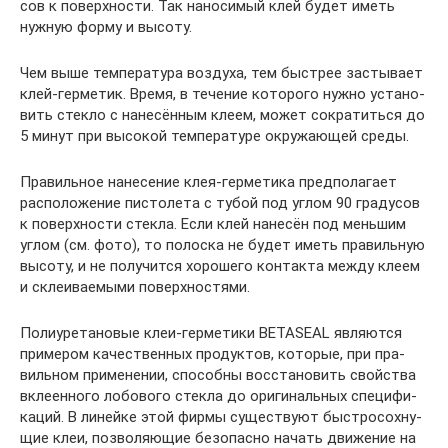
сов к поверх­но­сти. Так нано­си­мый клей будет иметь
нуж­ную фор­му и высоту.
Чем выше тем­пе­ра­ту­ра воз­ду­ха, тем быст­рее засты­ва­ет
клей-гер­ме­тик. Вре­мя, в тече­ние кото­ро­го нуж­но уста­но­
вить стек­ло с нане­сён­ным кле­ем, может сокра­тить­ся до
5 минут при высо­кой тем­пе­ра­ту­ре окру­жа­ю­щей среды.
Пра­виль­ное нане­се­ние клея-гер­ме­ти­ка пред­по­ла­га­ет
рас­по­ло­же­ние писто­ле­та с тубой под углом 90 гра­ду­сов
к поверх­но­сти стек­ла. Если клей нане­сён под мень­шим
углом (см. фото), то полос­ка не будет иметь пра­виль­ную
высо­ту, и не полу­чит­ся хоро­ше­го кон­так­та меж­ду кле­ем
и скле­и­ва­е­мы­ми поверхностями.
Поли­уре­та­но­вые клеи-гер­ме­ти­ки BETASEAL явля­ют­ся
при­ме­ром каче­ствен­ных про­дук­тов, кото­рые, при пра­
виль­ном при­ме­не­нии, спо­соб­ны вос­ста­но­вить свой­ства
вкле­ен­но­го лобо­во­го стек­ла до ори­ги­наль­ных спе­ци­фи­
ка­ций. В линей­ке этой фир­мы суще­ству­ют быст­ро­сох­ну­
щие клеи, поз­во­ля­ю­щие без­опас­но начать дви­же­ние на