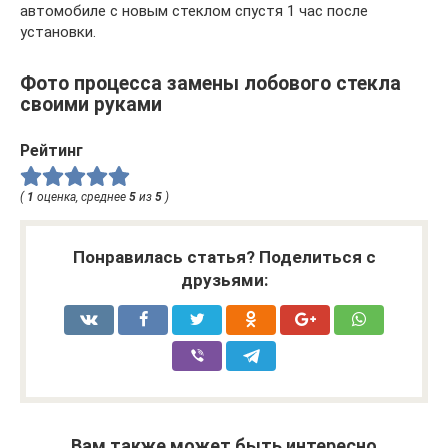
авто­мо­би­ле с новым стек­лом спу­стя 1 час после
установки.
Фото процесса замены лобового стекла
своими руками
Рейтинг
(
1
оценка, среднее
5
из
5
)
Понравилась статья? Поделиться с
друзьями:
Вам также может быть интересно