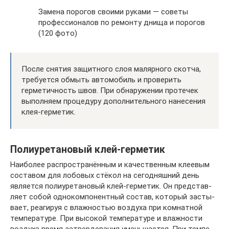
Замена порогов своими руками — советы
профессионалов по ремонту днища и порогов
(120 фото)
После снятия защитного слоя малярного скотча,
требуется обмыть автомобиль и проверить
герметичность швов. При обнаружении протечек
выполняем процедуру дополнительного нанесения
клея-герметик.
Полиуретановый клей-герметик
Наи­бо­лее рас­про­стра­нён­ным и каче­ствен­ным кле­е­вым
соста­вом для лобо­вых стё­кол на сего­дняш­ний день
явля­ет­ся поли­уре­та­но­вый клей-гер­ме­тик. Он пред­став­
ля­ет собой одно­ком­по­нент­ный состав, кото­рый засты­
ва­ет, реа­ги­руя с влаж­но­стью воз­ду­ха при ком­нат­ной
тем­пе­ра­ту­ре. При высо­кой тем­пе­ра­ту­ре и влаж­но­сти