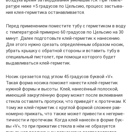
воз­ду­ха вре­мя затвер­де­ва­ния умень­ша­ет­ся. При тем­пе­
ра­ту­ре ниже +5 гра­ду­сов по Цель­сию, про­цесс засты­ва­
ния клея-гер­ме­ти­ка останавливается.
Перед при­ме­не­ни­ем поме­сти­те тубу с гер­ме­ти­ком в воду
с тем­пе­ра­ту­рой при­мер­но 60 гра­ду­сов по Цель­сию на 30
минут. Далее под­го­товь­те клей-гер­ме­тик к нане­се­нию.
Для это­го нуж­но сре­зать опре­де­лён­ным обра­зом носик,
убрать крыш­ку с обрат­ной сто­ро­ны и вста­вить тубу в
спе­ци­аль­ный писто­лет, при помо­щи кото­ро­го будет
выдав­ли­вать­ся клей-герметик.
Носик сре­за­ет­ся под углом 45 гра­ду­сов бук­вой «V».
Такая фор­ма носи­ка помо­жет нане­сти клей-гер­ме­тик
нуж­ной фор­мы и высо­ты. Клей, нане­сён­ный полос­кой,
име­ю­щей закруг­лён­ную фор­му может после вкле­и­ва­ния
стек­ла остав­лять про­пус­ки, что при­ве­дёт к про­теч­кам. К
тому же клей-гер­ме­тик с круг­лой фор­мой слож­нее рав­
но­мер­но при­жать, что так­же может при­ве­сти к негер­ме­
тич­но­сти и про­теч­кам. Когда клей нане­сён в фор­ме бук­
вы «V», то при при­жа­тии стек­ла в нём не обра­зу­ет­ся