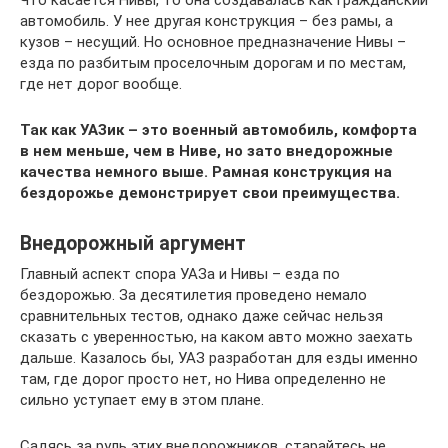
Что касается Нивы, то она создавалась как гражданский
автомобиль. У нее другая конструкция – без рамы, а
кузов – несущий. Но основное предназначение Нивы –
езда по разбитым проселочным дорогам и по местам,
где нет дорог вообще.
Так как УАЗик – это военный автомобиль, комфорта
в нем меньше, чем в Ниве, но зато внедорожные
качества немного выше. Рамная конструкция на
бездорожье демонстрирует свои преимущества.
Внедорожный аргумент
Главный аспект спора УАЗа и Нивы – езда по
бездорожью. За десятилетия проведено немало
сравнительных тестов, однако даже сейчас нельзя
сказать с уверенностью, на каком авто можно заехать
дальше. Казалось бы, УАЗ разработан для езды именно
там, где дорог просто нет, но Нива определенно не
сильно уступает ему в этом плане.
Садясь за руль этих внедорожников, старайтесь не