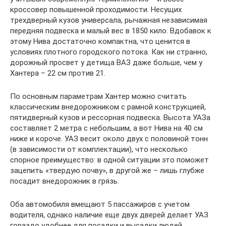
кроссовер повышенной проходимости. Несущих
трехдверный кузов универсала, рычажная независимая
передняя подвеска и малый вес в 1850 кило. Вдобавок к
этому Нива достаточно компактна, что ценится в
условиях плотного городского потока. Как ни странно,
дорожный просвет у детища ВАЗ даже больше, чем у
Хантера – 22 см против 21.
По основным параметрам Хантер можно считать
классическим внедорожником с рамной конструкцией,
пятидверный кузов и рессорная подвеска. Высота УАЗа
составляет 2 метра с небольшим, а вот Нива на 40 см
ниже и короче. УАЗ весит около двух с половиной тонн
(в зависимости от комплектации), что несколько
спорное преимущество: в одной ситуации это поможет
зацепить «твердую почву», в другой же – лишь глубже
посадит внедорожник в грязь.
Оба автомобиля вмещают 5 пассажиров с учетом
водителя, однако наличие еще двух дверей делает УАЗ
гораздо удобнее для посадки и высадки людей.