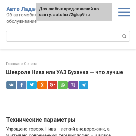
Перейти
Авто Лада-люкс
Для любых предложений по
к
Об автомобилях LADA: эксплуатация и
сайту: autolux72@cp9.ru
контенту
обслуживание
Поиск:
Главная
»
Советы
Шевроле Нива или УАЗ Буханка — что лучше
Технические параметры
Упрощено говоря, Нива – легкий внедорожник, а
учитываю современную терминологию – и вовсе