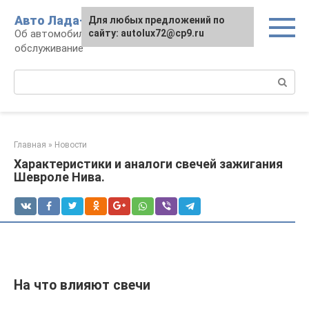
Перейти
Авто Лада-люкс
Для любых предложений по
к
Об автомобилях LADA: эксплуатация и
сайту: autolux72@cp9.ru
контенту
обслуживание
Поиск:
Главная
»
Новости
Характеристики и аналоги свечей зажигания
Шевроле Нива.
На что влияют свечи