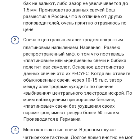
бак не зальют, либо зазор не увеличивается до
1,5 мм. Производство данных свечей Бош
разместил в России, что в отличие от других
производителей, очень приятно отразилось по
цене.
Свеча с центральным электродом покрытым
платиновым напылением. Названая . Развею
распространенный миф, о том что поставишь
«платиновые» или «иридиевые» свечи и бибика
полетит как самолет. Основное достоинство
данных свечей это их РЕСУРС. Когда вы ставите
обыкновенные свечи, через 10-15 тыс. зазор
между электродами «уходит» по причине
«выбивания» центрального электрода искрой. По
моим наблюдениям при хорошем бензине,
«платиновые» свечи без ухудшения своих
параметров, имеют ресурс более 50 тыс.км.
Производятся в Германии.
Многоконтактные свечи. В данном случае
четырехконтактные. Долгое время внятно не мог