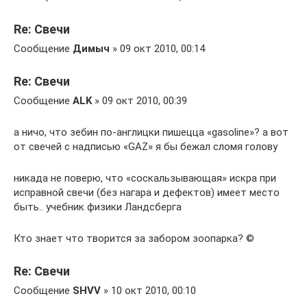
Re: Свечи
Сообщение
Димыч
» 09 окт 2010, 00:14
Re: Свечи
Сообщение
ALK
» 09 окт 2010, 00:39
а ничо, что зебин по-англицки пишецца «gasoline»? а вот
от свечей с надписью «GAZ» я бы бежал сломя голову
никада не поверю, что «соскальзывающая» искра при
исправной свечи (без нагара и дефектов) имеет место
быть.. учебник физики Ландсберга
Кто знает что творится за забором зоопарка? ©
Re: Свечи
Сообщение
SHVV
» 10 окт 2010, 00:10