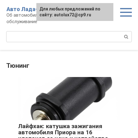
Перейти
Авто Лада-люкс
Для любых предложений по
к
Об автомобилях LADA: эксплуатация и
сайту: autolux72@cp9.ru
контенту
обслуживание
Поиск:
Тюнинг
Лайфхак: катушка зажигания
автомобиля Приора на 16