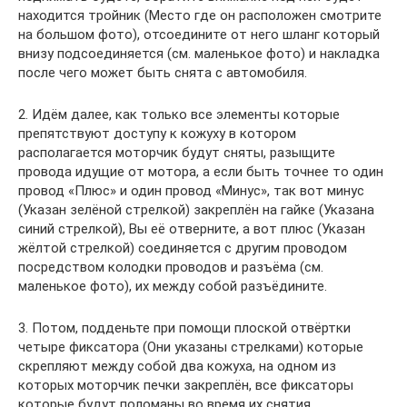
находится тройник (Место где он расположен смотрите
на большом фото), отсоедините от него шланг который
внизу подсоединяется (см. маленькое фото) и накладка
после чего может быть снята с автомобиля.
2. Идём далее, как только все элементы которые
препятствуют доступу к кожуху в котором
располагается моторчик будут сняты, разыщите
провода идущие от мотора, а если быть точнее то один
провод «Плюс» и один провод «Минус», так вот минус
(Указан зелёной стрелкой) закреплён на гайке (Указана
синий стрелкой), Вы её отверните, а вот плюс (Указан
жёлтой стрелкой) соединяется с другим проводом
посредством колодки проводов и разъёма (см.
маленькое фото), их между собой разъёдините.
3. Потом, подденьте при помощи плоской отвёртки
четыре фиксатора (Они указаны стрелками) которые
скрепляют между собой два кожуха, на одном из
которых моторчик печки закреплён, все фиксаторы
которые будут поломаны во время их снятия,