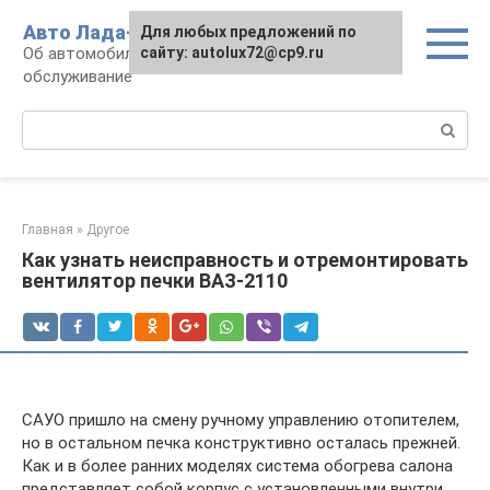
Перейти
Авто Лада-люкс
Для любых предложений по
к
Об автомобилях LADA: эксплуатация и
сайту: autolux72@cp9.ru
контенту
обслуживание
Поиск:
Главная
»
Другое
Как узнать неисправность и отремонтировать
вентилятор печки ВАЗ-2110
САУО пришло на смену ручному управлению отопителем,
но в остальном печка конструктивно осталась прежней.
Как и в более ранних моделях система обогрева салона
представляет собой корпус с установленными внутри