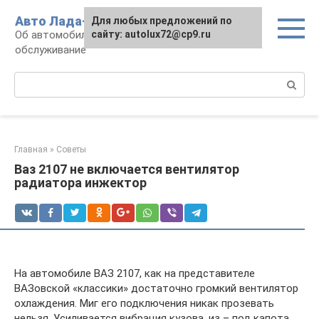
Перейти
Авто Лада-люкс
Для любых предложений по
к
Об автомобилях LADA: эксплуатация и
сайту: autolux72@cp9.ru
контенту
обслуживание
Поиск:
Главная
»
Советы
Ваз 2107 не включается вентилятор
радиатора инжектор
На автомобиле ВАЗ 2107, как на представителе
ВАЗовской «классики» достаточно громкий вентилятор
охлаждения. Миг его подключения никак прозевать
нельзя. Усиливается вибрация кузова, из – под капота