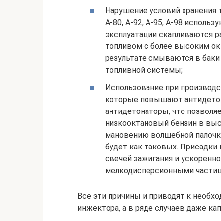
Нарушение условий хранения т
А-80, А-92, А-95, А-98 исполь
эксплуатации скапливаются 
топливом с более высоким ок
результате смываются в баки 
топливной системы;
Использование при производс
которые повышают антидетон
антидетонаторы, что позволя
низкооктановый бензин в выс
мановению волшебной палочки”
будет как таковых. Присадк
свечей зажигания и ускоренно
мелкодисперсионными частиц
Все эти причины и приводят к необх
инжектора, а в ряде случаев даже ка