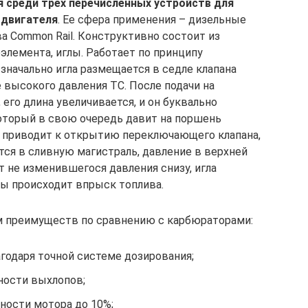
я среди трех перечисленных устройств для
 двигателя
. Ее сфера применения – дизельные
а Common Rail. Конструктивно состоит из
оэлемента, иглы. Работает по принципу
значально игла размещается в седле клапана
 высокого давления ТС. После подачи на
его длина увеличивается, и он буквально
который в свою очередь давит на поршень
 приводит к открытию переключающего клапана,
тся в сливную магистраль, давление в верхней
т не изменившегося давления снизу, игла
лы происходит впрыск топлива.
 преимуществ по сравнению с карбюраторами:
агодаря точной системе дозирования;
ности выхлопов;
ости мотора до 10%;