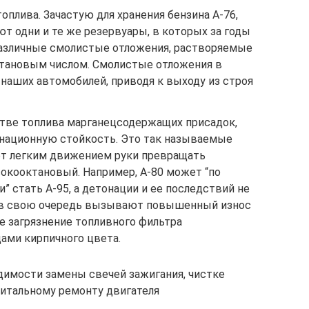
оплива. Зачастую для хранения бензина А-76,
зуют одни и те же резервуары, в которых за годы
различные смолистые отложения, растворяемые
тановым числом. Смолистые отложения в
наших автомобилей, приводя к выходу из строя
тве топлива марганецсодержащих присадок,
ационную стойкость. Это так называемые
ет легким движением руки превращать
окооктановый. Например, А-80 может “по
 стать А-95, а детонации и ее последствий не
и в свою очередь вызывают повышенный износ
е загрязнение топливного фильтра
ами кирпичного цвета.
одимости замены свечей зажигания, чистке
питальному ремонту двигателя