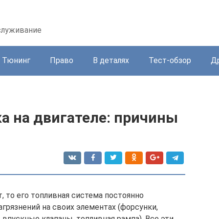
бслуживание
Тюнинг
Право
В деталях
Тест-обзор
Д
а на двигателе: причины
, то его топливная система постоянно
грязнений на своих элементах (форсунки,
 впускные клапаны, топливная рампа). Все эти