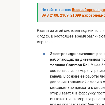
Читайте также:
Безразборная пр
ВАЗ 2108, 2109, 21099 аэрозолем
Развитие этой системы подачи топли
х годах. В настоящее время различаю
впрыска:
Электрогидравлическая разн
работающих на дизельном топ
топлива Common Rail
. У нее 
состоящее из камеры управлен
канала. В основе ее работы 
давления топливной смеси в си
максимально прижата к своему
открывается, в форсунку пост
вытекает из камеры управлени
время препятствует быстрому