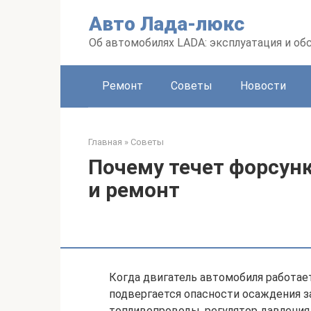
Перейти
Авто Лада-люкс
к
контенту
Об автомобилях LADA: эксплуатация и о
Ремонт
Советы
Новости
Главная
»
Советы
Почему течет форсунк
и ремонт
Когда двигатель автомобиля работает
подвергается опасности осаждения за
топливопроводы, регулятор давления,