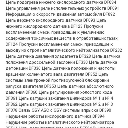
Цепь подогрева нижнего кислородного датчика DF084
Цепь управления реле исполнительных устройств DF091
Информация о скорости движения автомобиля DF092
Цепь верхнего кислородного датчика DF093 Цепь
нижнего кислородного датчика DF123 Пропуски
воспламенения смеси, приводящие к увеличению
содержания токсичных веществ в отработавших газах
DF124 Пропуски воспламенения смеси, приводящие к
выходу из строя каталитического нейтрализатора DF232
Цепь датчика давления хладагента DF328 Цепь датчика
положения дроссельной заслонки DF330 Цепь датчика
детонации DF336 Цепь датчика положения и частоты
вращения коленчатого вала двигателя DF352 Цепь
системы электронной противоугонной блокировки
запуска двигателя DF353 Цепь датчика абсолютного
давления DF360 Цепь регулирования холостого хода
DF361 Цепь катушки зажигания цилиндров № 1 и № 4
DF362 Цепь катушек зажигания цилиндров № 2 и № 3
DF378 Связь ЭБУ АБС с ЭБУ системы впрыска DF390
Нарушение работы кислородного датчика DF394
Нарушение работы каталитического нейтрализатора