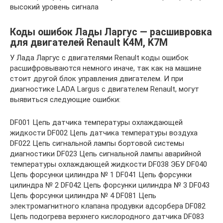
Коды ошибок Лады Ларгус — расшивровка
для двигателей Renault K4M, K7M
У Лада Ларгус с двигателями Renault коды ошибок
расшифровываются немного иначе, так как на машине
стоит другой блок управления двигателем. И при
диагностике LADA Largus с двигателем Renault, могут
выявиться следующие ошибки:
DF001 Цепь датчика температуры охлаждающей
жидкости DF002 Цепь датчика температуры воздуха
DF022 Цепь сигнальной лампы бортовой системы
диагностики DF023 Цепь сигнальной лампы аварийной
температуры охлаждающей жидкости DF038 ЭБУ DF040
Цепь форсунки цилиндра № 1 DF041 Цепь форсунки
цилиндра № 2 DF042 Цепь форсунки цилиндра № 3 DF043
Цепь форсунки цилиндра № 4 DF081 Цепь
электромагнитного клапана продувки адсорбера DF082
Цепь подогрева верхнего кислородного датчика DF083