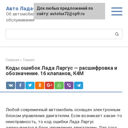
Перейти
Авто Лада-люкс
Для любых предложений по
к
Об автомобилях LADA: эксплуатация и
сайту: autolux72@cp9.ru
контенту
обслуживание
Поиск:
Главная
»
Тюнинг
Коды ошибок Лада Ларгус — расшифровка и
обозначение. 16 клапанов, К4М
Любой современный автомобиль оснащен электронным
блоком управления двигателем. Если возникает какая-то
неисправность, то код ошибки Лада Ларгус
записывается в блок управления двигателем. Для того,