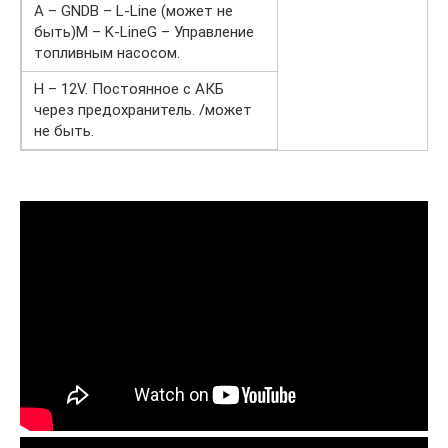
A – GNDB – L‑Line (может не
быть)M – K‑LineG – Управление
топливным насосом.
H – 12V. Постоянное c АКБ
через предохранитель. /может
не быть.