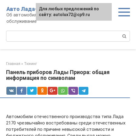
Перейти
Авто Лада-люкс
Для любых предложений по
к
Об автомобилях LADA: эксплуатация и
сайту: autolux72@cp9.ru
контенту
обслуживание
Поиск:
Главная
»
Тюнинг
Панель приборов Лады Приора: общая
информация по символам
Автомобили отечественного производства типа Лада
2170 чрезвычайно востребованы среди отечественных
потребителей по причине невысокой стоимости и
бюджетного обслуживания. Среди выгод можно