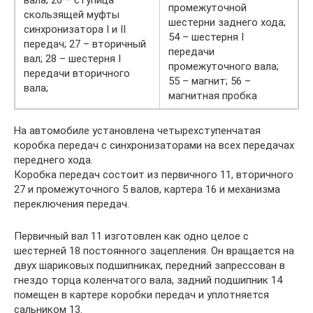
вала; 26 – ступица
промежуточной
скользящей муфты
шестерни заднего хода;
синхронизатора I и II
54 – шестерня I
передач; 27 – вторичный
передачи
вал; 28 – шестерня I
промежуточного вала;
передачи вторичного
55 – магнит; 56 –
вала;
магнитная пробка
На автомобиле установлена четырехступенчатая
коробка передач с синхронизаторами на всех передачах
переднего хода.
Коробка передач состоит из первичного 11, вторичного
27 и промежуточного 5 валов, картера 16 и механизма
переключения передач.
Первичный вал 11 изготовлен как одно целое с
шестерней 18 постоянного зацепления. Он вращается на
двух шариковых подшипниках, передний запрессован в
гнездо торца коленчатого вала, задний подшипник 14
помещен в картере коробки передач и уплотняется
сальником 13.