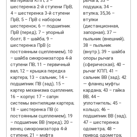
материала КПП; 3 –
рычага; 33 –
шестеренка 2-й ступени ПрВ;
подушка; 34 –
4 – шестеренка 3-й ступени
втулка; 35,36 –
ПрВ; 5 – ПрВ с набором
втулки
шестеренок; 6 — подшипник
(дистанционная,
ПрВ (перед); 7 – упорный
запорная); 37 —
болт; 8 – шайба; 9 –
пыльник (внешний);
шестеренка ПрВ (с
38 – пыльник
постоянным сцеплением); 10
(внутр.); 39 – шайба
– шайба синхронизатора 4-й
опоры рычага
ступени ПВ; 11 – первичный
(сферическая); 40 –
вал; 12 – крышка передка
рычаг КПП; 41 –
картера; 13 – сальник; 14 –
сальник ВВ (зад); 42
подшипник ПВ (зад); 15 –
— фланец муфты
картер механизма сцепления;
кардана; 43 – гайка
16 – корпус 17 – сапун
ВВ; 44 –
системы вентиляции картера;
уплотнитель; 45 –
18 – шестеренка ПВ (с
кольцо; 46 –
постоянным сцеплением); 19
подшипник ВВ (зад);
– подшипник ВВ (перед); 20 –
47 – шестеренка
венец синхронизатора 4-й
одометра; 48 –
ступени; 21 – муфта
привод одометра;