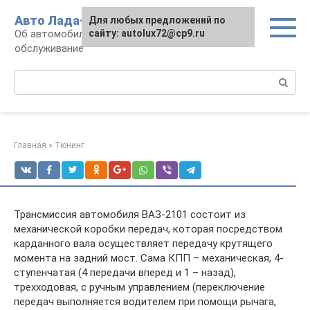
Перейти
Авто Лада-люкс
Для любых предложений по
к
Об автомобилях LADA: эксплуатация и
сайту: autolux72@cp9.ru
контенту
обслуживание
Поиск:
Главная
»
Тюнинг
Трансмиссия автомобиля ВАЗ-2101 состоит из
механической коробки передач, которая посредством
карданного вала осуществляет передачу крутящего
момента на задний мост. Сама КПП – механическая, 4-
ступенчатая (4 передачи вперед и 1 – назад),
трехходовая, с ручным управлением (переключение
передач выполняется водителем при помощи рычага,