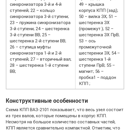
синхронизатора 3-й и 4-й
49 – крышка
ступеней; 22 – кольцо
корпуса КПП (зад);
синхронизатора 3-й ступени;
50 – вилка ЗХ; 51 –
23 – пружина синхронизатора
шестеренка ЗХ
3-й ступени; 24 – шестеренка
(промежут.); 52 –
3-й ступени ВВ; 25 –
шестеренка ЗХ ПрВ;
шестеренка 2-й ступени ВВ;
53 – ось
26 – ступица муфты
промежуточной
синхронизатора 1-й и 2-й
шестеренки ЗХ; 54 –
ступеней; 27 – вторичный вал;
шестеренка 1-й
28 – шестеренка 1-й ступени
ступени ПрВ; 55 –
ВВ;
магнит; 56 –
пробка1 – поддон
КПП ;
Конструктивные особенности
Схема КПП ВАЗ-2101 показывает, что весь узел состоит
из трех валов, которые помещены в корпус КПП.
Несмотря на большое количество составных частей,
КПП является сравнительно компактной. Отметим, что