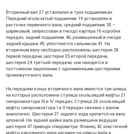
Вторичный вал 27 установлен в трех подшипниках.
Передний игольчатый подшипник 19 установлен в
расточке первичного вала, средний подшипник 30 –
шариковый, запрессован в гнездо картера 16 коробки
передач, задний подшипник 46, размещенный в гнезде
задней крышки 49, уплотняется сальником 41. На
вторичном валу свободно расположены шестерня 28
первой передачи, шестерня 25 второй передачи,
шестерня 24 третьей передачи; они находятся в
постоянном зацеплении с одноименными шестернями
промежуточного вала.
На переднем конце вторичного вала имеются три шлица,
на которых расположена ступица скользящей муфты 21
синхронизатора III и IV передач. Ступица 26 скользящей
муфты синхронизатора I и II передач связана с валом
аналогично. Шестерня 31 заднего хода крепится на валу
шпонкой. На задней шейке вала размещена ведущая
шестерня 47 привода спидометра. Фланец 42 эластичной
муфты карданного вала насажен на шлицы вала и