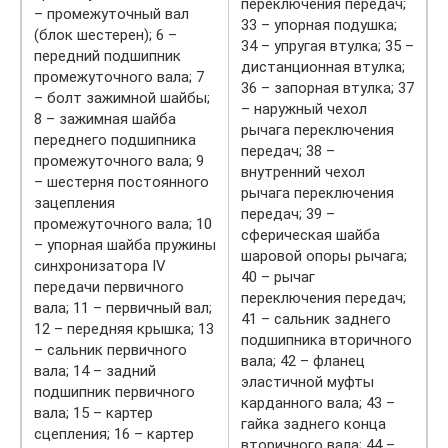
переключения передач;
– промежуточный вал
33 – упорная подушка;
(блок шестерен); 6 –
34 – упругая втулка; 35 –
передний подшипник
дистанционная втулка;
промежуточного вала; 7
36 – запорная втулка; 37
– болт зажимной шайбы;
– наружный чехол
8 – зажимная шайба
рычага переключения
переднего подшипника
передач; 38 –
промежуточного вала; 9
внутренний чехол
– шестерня постоянного
рычага переключения
зацепления
передач; 39 –
промежуточного вала; 10
сферическая шайба
– упорная шайба пружины
шаровой опоры рычага;
синхронизатора IV
40 – рычаг
передачи первичного
переключения передач;
вала; 11 – первичный вал;
41 – сальник заднего
12 – передняя крышка; 13
подшипника вторичного
– сальник первичного
вала; 42 – фланец
вала; 14 – задний
эластичной муфты
подшипник первичного
карданного вала; 43 –
вала; 15 – картер
гайка заднего конца
сцепления; 16 – картер
вторичного вала; 44 –