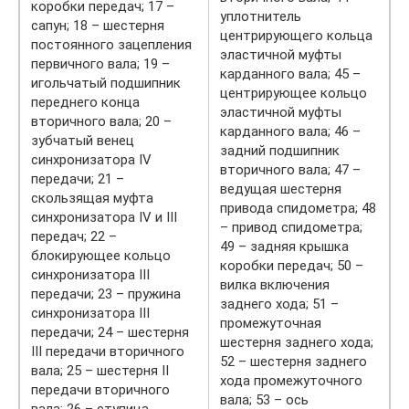
коробки передач; 17 –
уплотнитель
сапун; 18 – шестерня
центрирующего кольца
постоянного зацепления
эластичной муфты
первичного вала; 19 –
карданного вала; 45 –
игольчатый подшипник
центрирующее кольцо
переднего конца
эластичной муфты
вторичного вала; 20 –
карданного вала; 46 –
зубчатый венец
задний подшипник
синхронизатора IV
вторичного вала; 47 –
передачи; 21 –
ведущая шестерня
скользящая муфта
привода спидометра; 48
синхронизатора IV и III
– привод спидометра;
передач; 22 –
49 – задняя крышка
блокирующее кольцо
коробки передач; 50 –
синхронизатора III
вилка включения
передачи; 23 – пружина
заднего хода; 51 –
синхронизатора III
промежуточная
передачи; 24 – шестерня
шестерня заднего хода;
III передачи вторичного
52 – шестерня заднего
вала; 25 – шестерня II
хода промежуточного
передачи вторичного
вала; 53 – ось