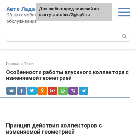
Перейти
Авто Лада-люкс
Для любых предложений по
к
Об автомобилях LADA: эксплуатация и
сайту: autolux72@cp9.ru
контенту
обслуживание
Поиск:
Главная
»
Тюнинг
Особенности работы впускного коллектора с
изменяемой геометрией
Принцип действия коллекторов с
изменяемой геометрией