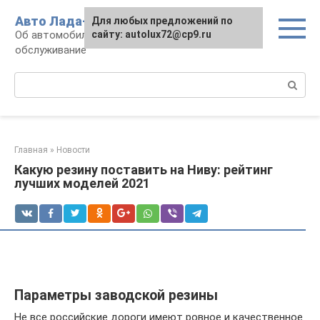
Перейти
Авто Лада-люкс
Для любых предложений по
к
Об автомобилях LADA: эксплуатация и
сайту: autolux72@cp9.ru
контенту
обслуживание
Поиск:
Главная
»
Новости
Какую резину поставить на Ниву: рейтинг
лучших моделей 2021
Параметры заводской резины
Не все российские дороги имеют ровное и качественное