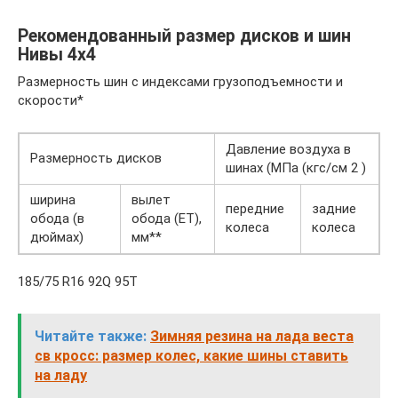
Рекомендованный размер дисков и шин
Нивы 4х4
Размерность шин с индексами грузоподъемности и
скорости*
Давление воздуха в
Размерность дисков
шинах (МПа (кгс/см 2 )
ширина
вылет
передние
задние
обода (в
обода (ET),
колеса
колеса
дюймах)
мм**
185/75 R16 92Q 95T
Читайте также:
Зимняя резина на лада веста
св кросс: размер колес, какие шины ставить
на ладу