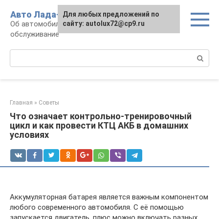
Перейти
Авто Лада-люкс
Для любых предложений по
к
Об автомобилях LADA: эксплуатация и
сайту: autolux72@cp9.ru
контенту
обслуживание
Поиск:
Главная
»
Советы
Что означает контрольно-тренировочный
цикл и как провести КТЦ АКБ в домашних
условиях
Аккумуляторная батарея является важным компонентом
любого современного автомобиля. С её помощью
запускается двигатель, плюс можно включать разных