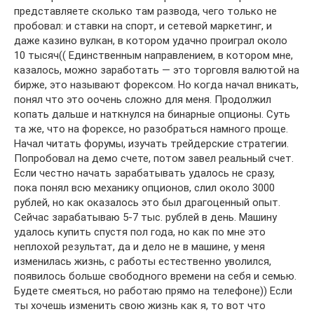
представляете сколько там развода, чего только не
пробовал: и ставки на спорт, и сетевой маркетинг, и
даже казино вулкан, в котором удачно проиграл около
10 тысяч(( Единственным направлением, в котором мне,
казалось, можно заработать — это торговля валютой на
бирже, это называют форексом. Но когда начал вникать,
понял что это оочень сложно для меня. Продолжил
копать дальше и наткнулся на бинарные опционы. Суть
та же, что на форексе, но разобраться намного проще.
Начал читать форумы, изучать трейдерские стратегии.
Попробовал на демо счете, потом завел реальный счет.
Если честно начать зарабатывать удалось не сразу,
пока понял всю механику опционов, слил около 3000
рублей, но как оказалось это был драгоценный опыт.
Сейчас зарабатываю 5-7 тыс. рублей в день. Машину
удалось купить спустя пол года, но как по мне это
неплохой результат, да и дело не в машине, у меня
изменилась жизнь, с работы естественно уволился,
появилось больше свободного времени на себя и семью.
Будете смеяться, но работаю прямо на телефоне)) Если
ты хочешь изменить свою жизнь как я, то вот что