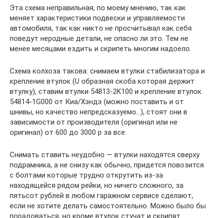
Эта схема неправильная, по моему мнению, так как
меняет характеристики подвески и управляемости
автомобиля, так как никто не просчитывал как себя
поведут неродные детали, не опасно ли это. Тем не
менее месяцами ездить и скрипеть многим надоело.
Схема колхоза такова: снимаем втулки стабилизатора и
крепление втулок (U образная скоба которая держит
втулку), ставим втулки 54813-2K100 и крепление втулок
54814-1G000 от Киа/Хэндэ (можно поставить и от
шнивы, но качество непредсказуемо…), стоят они в
зависимости от производителя (оригинал или не
оригинал) от 600 до 3000 р за все.
Снимать ставить неудобно — втулки находятся сверху
подрамника, а не снизу как обычно, придется повозится
с болтами которые трудно открутить из-за
находящейся рядом рейки, но ничего сложного, за
пятьсот рублей в любом гаражном сервисе сделают,
если не хотите делать самостоятельно. Можно было бы
порадоваться, но кроме втулок стучат и скрипят