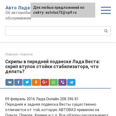
Перейти
Авто Лада-люкс
Для любых предложений по
к
Об автомобилях LADA: эксплуатация и
сайту: autolux72@cp9.ru
контенту
обслуживание
Поиск:
Главная
»
Новости
Скрипы в передней подвеске Лада Веста:
скрип втулок стойки стабилизатора, что
делать?
09 февраль 2016 Лада.Онлайн 208 396 81
Передняя и задняя подвеска Весты существенно
отличается от той, которую АВТОВАЗ применял на
Гранте, Приоре, Калине и т.д. Все обзоры рассказывают