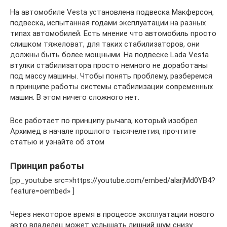
На автомобиле Vesta установлена подвеска Макферсон,
подвеска, испытанная годами эксплуатации на разных
типах автомобилей. Есть мнение что автомобиль просто
слишком тяжеловат, для таких стабилизаторов, они
должны быть более мощными. На подвеске Lada Vesta
втулки стабилизатора просто немного не доработаны
под массу машины. Чтобы понять проблему, разберемся
в принципе работы системы стабилизации современных
машин. В этом ничего сложного нет.
Все работает по принципу рычага, который изобрел
Архимед в начале прошлого тысячелетия, прочтите
статью и узнайте об этом
Принцип работы
[pp_youtube src=»https://youtube.com/embed/alarjMd0YB4?
feature=oembed» ]
Через некоторое время в процессе эксплуатации нового
авто владелец может услышать лишний шум снизу