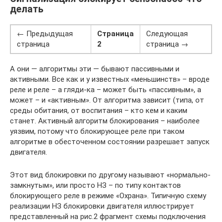
делать
← Предыдущая
Страница
Следующая
страница
2
страница →
А они — алгоритмы эти — бывают пассивными и
активными. Все как и у известных «меньшинств» – вроде
реле и реле – а гляди-ка – может быть «пассивным», а
может – и «активным». От алгоритма зависит (типа, от
среды обитания, от воспитания – кто кем и каким
станет. Активный алгоритм блокирования – наиболее
уязвим, потому что блокирующее реле при таком
алгоритме в обесточенном состоянии разрешает запуск
двигателя.
Этот вид блокировки по другому называют «нормально-
замкнутым», или просто НЗ – по типу контактов
блокирующего реле в режиме «Охрана». Типичную схему
реализации НЗ блокировки двигателя иллюстрирует
представленный на рис.2 фрагмент схемы подключения