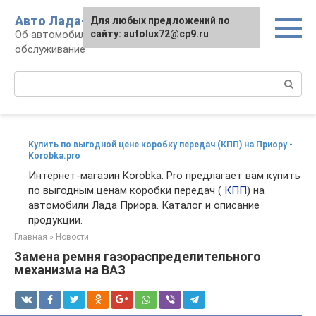
Перейти
Авто Лада-люкс
Для любых предложений по
к
Об автомобилях LADA: эксплуатация и
сайту: autolux72@cp9.ru
контенту
обслуживание
Поиск:
Купить по выгодной цене коробку передач (КПП) на Приору -
Korobka.pro
Интернет-магазин Korobka. Pro предлагает вам купить
по выгодным ценам коробки передач (
КПП
) на
автомобили Лада Приора. Каталог и описание
продукции.
Главная
»
Новости
Замена ремня газораспределительного
механизма на ВАЗ