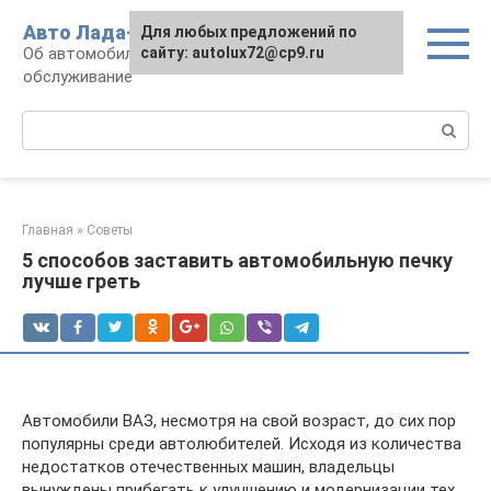
Перейти
Авто Лада-люкс
Для любых предложений по
к
Об автомобилях LADA: эксплуатация и
сайту: autolux72@cp9.ru
контенту
обслуживание
Поиск:
Главная
»
Советы
5 способов заставить автомобильную печку
лучше греть
Автомобили ВАЗ, несмотря на свой возраст, до сих пор
популярны среди автолюбителей. Исходя из количества
недостатков отечественных машин, владельцы
вынуждены прибегать к улучшению и модернизации тех