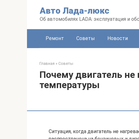
Перейти
Авто Лада-люкс
к
контенту
Об автомобилях LADA: эксплуатация и о
Ремонт
Советы
Новости
Главная
»
Советы
Почему двигатель не 
температуры
Ситуация, когда двигатель не нагрев
распространена на бензиновых и диз