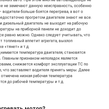
е не замечают данную неисправность, особенно
– водители больше боятся перегрева, а вот о
недостаточно прогретом двигателе знают не все.
ли дизельный двигатель не выходит на рабочую
ературы на приборной панели не доходит до
все равно можно. Однако следует учитывать, что
ет топливный аппетит агрегата, выхлоп
 «тянет» и т.д.
нимается температура двигателя, становятся
. Главным признаком неполадок является
овами, снижается комфорт эксплуатации ТС по
, что заставляет водителя принять меры. Далее
и отмечена низкая рабочая температура
тся до рабочей температуры и т.д.
огревать мотор?