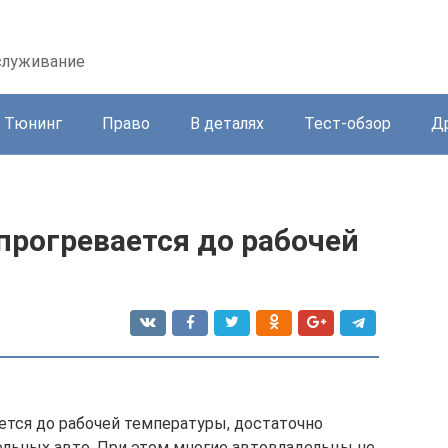
бслуживание
Тюнинг
Право
В деталях
Тест-обзор
Д
прогревается до рабочей
ается до рабочей температуры, достаточно
ельных авто. При этом многие автовладельцы не