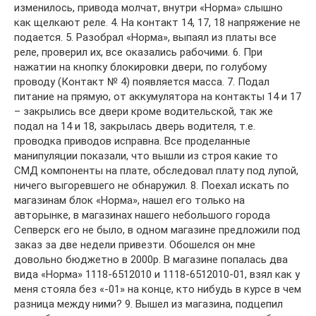
изменилось, привода молчат, внутри «Норма» слышно
как щелкают реле. 4. На контакт 14, 17, 18 напряжение не
подается. 5. Разобрал «Норма», выпаял из платы все
реле, проверил их, все оказались рабочими. 6. При
нажатии на кнопку блокировки двери, по голубому
проводу (Контакт № 4) появляется масса. 7. Подал
питание на прямую, от аккумулятора на контакты 14 и 17
– закрылись все двери кроме водительской, так же
подал на 14 и 18, закрылась дверь водителя, т.е.
проводка приводов исправна. Все проделанные
манипуляции показали, что вышли из строя какие то
СМД компоненты на плате, обследовал плату под лупой,
ничего выгоревшего не обнаружил. 8. Поехал искать по
магазинам блок «Норма», нашел его только на
авторынке, в магазинах нашего небольшого города
Сепверск его не было, в одном магазине предложили под
заказ за две недели привезти. Обошелся он мне
довольно бюджетно в 2000р. В магазине попалась два
вида «Норма» 1118-6512010 и 1118-6512010-01, взял как у
меня стояла без «-01» на конце, кто нибудь в курсе в чем
разница между ними? 9. Вышел из магазина, подцепил