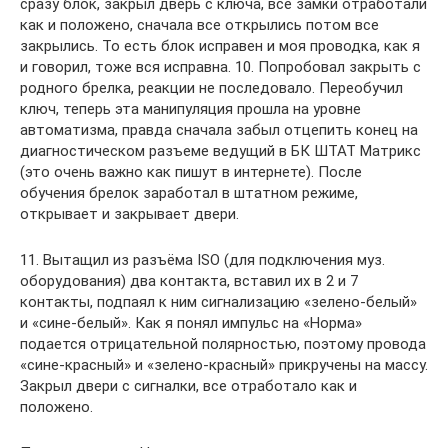
сразу блок, закрыл дверь с ключа, все замки отработали
как и положено, сначала все открылись потом все
закрылись. То есть блок исправен и моя проводка, как я
и говорил, тоже вся исправна. 10. Попробовал закрыть с
родного брелка, реакции не последовало. Переобучил
ключ, теперь эта манипуляция прошла на уровне
автоматизма, правда сначала забыл отцепить конец на
диагностическом разъеме ведущий в БК ШТАТ Матрикс
(это очень важно как пишут в интернете). После
обучения брелок заработал в штатном режиме,
открывает и закрывает двери.
11. Вытащил из разъёма ISO (для подключения муз.
оборудования) два контакта, вставил их в 2 и 7
контакты, подпаял к ним сигнализацию «зелено-белый»
и «сине-белый». Как я понял импульс на «Норма»
подается отрицательной полярностью, поэтому провода
«сине-красный» и «зелено-красный» прикручены на массу.
Закрыл двери с сигналки, все отработало как и
положено.