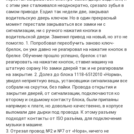
с этим уже сталкивался неоднократно, срезало зубья в
самом приводе. Ездил так недели две, закрывал
водительскую дверь ключом. Но в один прекрасный
момент перестали закрываться все замки ни с
сигнализации, ни с ручного нажатия кнопки в
водительской двери. Заменил привод на новый, но это не
помогло. 1. Попробовал переобучить заново ключ-
брелок, он уже давно не реагировал на нажатие кнопок в
брелке. Обучение прошло успешно, брелок стал
реагировать на нажатие кнопок, ставил машину на
штатную охрану. Но замки дверей так и не реагировали
на закрытие. 2. Долез до блока 1118-6512010 «Норма»,
увидел неприятную вещь, установщики сигнализации все
собрали на скрутки, без пайки. Провода открытия и
закрытия дверей, от сигнализации, подключаются ко
второму и седьмому контакту блока, были припаяны
напрямую к плате, но довольно качественно, в корпусе
выломали две дырки под провода. К этому разъему
подходят контакты от ISO разъёма, для подключения
музыки в машине.
3. Отрезал провод №2 и №7 от «Нора», ничего не