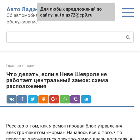
Перейти
Авто Лада-люкс
Для любых предложений по
к
Об автомобилях LADA: эксплуатация и
сайту: autolux72@cp9.ru
контенту
обслуживание
Поиск:
Главная
»
Тюнинг
Что делать, если в Ниве Шевроле не
работает центральный замок: схема
расположения
Рассказ о том, как я ремонтировал блок управления
электро-пакетом «Норма». Началось все с того, что
перестал закрываться электро-замок двери водителя, я