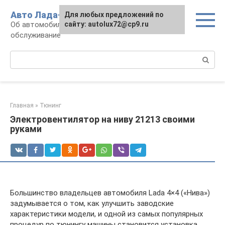
Перейти
Авто Лада-люкс
Для любых предложений по
к
Об автомобилях LADA: эксплуатация и
сайту: autolux72@cp9.ru
контенту
обслуживание
Поиск:
Главная
»
Тюнинг
Электровентилятор на ниву 21213 своими
руками
Большинство владельцев автомобиля Lada 4×4 («Нива»)
задумывается о том, как улучшить заводские
характеристики модели, и одной из самых популярных
процедур по тюнингу машины становится установка