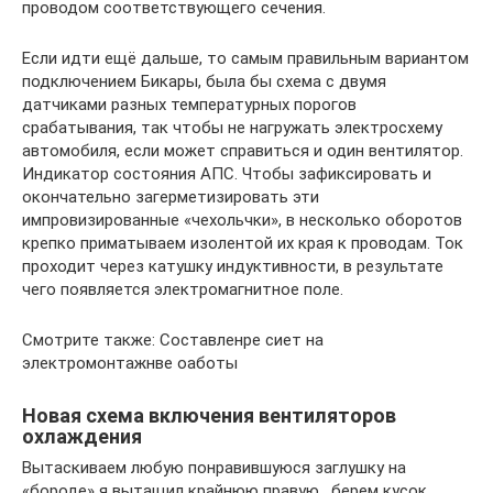
проводом соответствующего сечения.
Если идти ещё дальше, то самым правильным вариантом
подключением Бикары, была бы схема с двумя
датчиками разных температурных порогов
срабатывания, так чтобы не нагружать электросхему
автомобиля, если может справиться и один вентилятор.
Индикатор состояния АПС. Чтобы зафиксировать и
окончательно загерметизировать эти
импровизированные «чехольчки», в несколько оборотов
крепко приматываем изолентой их края к проводам. Ток
проходит через катушку индуктивности, в результате
чего появляется электромагнитное поле.
Смотрите также: Составленре сиет на
электромонтажнве оаботы
Новая схема включения вентиляторов
охлаждения
Вытаскиваем любую понравившуюся заглушку на
«бороде» я вытащил крайнюю правую , берем кусок