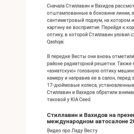
Сначала Стиллавин и Вахидов рассмо
отштампованные в боковине линии, а 
сантиметровый подиум, на котором и
картину ее восприятия. Перейдя к к
оптику, в которой Стиллавин уловил с
Qashqai.
В передке Весты они вновь отметил
районе радиаторной решетки. Также 
«азиатскую» головную оптику машины
камеру и направив ее в салон, перед 
17-дюймовые колеса, установленные н
Стиллавин и Вахидов обратили вниман
таковой у KIA Ceed.
Стиллавин и Вахидов на през
международном автосалоне 2
Видео про Ладу Весту