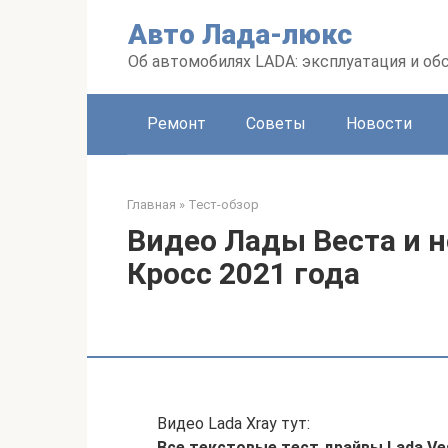
Перейти
Авто Лада-люкс
к
контенту
Об автомобилях LADA: эксплуатация и о
Ремонт
Советы
Новости
Главная
»
Тест-обзор
Видео Лады Веста и н
Кросс 2021 года
Видео Lada Xray тут:
Все текстовые тест драйвы Lada Ve