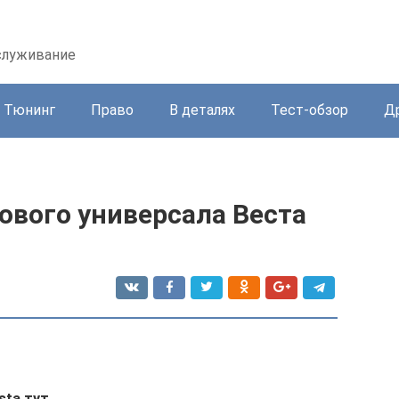
бслуживание
Тюнинг
Право
В деталях
Тест-обзор
Д
ового универсала Веста
sta тут