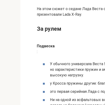
На этом сюжет о седане Лада Веста о
презентовали Lada X-Ray.
За рулем
Подвеска
:
У обычного универсала Веста 
но характеристики пружин и 
высокую нагрузку.
у Кросса пружины другие: благ
это первая серийная Лада с по
Ни на одной из асфальтовых в