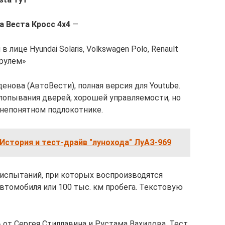
а Веста Кросс 4х4
—
 лице Hyundai Solaris, Volkswagen Polo, Renault
 рулем»
енова (АвтоВести), полная версия для Youtube.
хлопывания дверей, хорошей управляемости, но
непонятном подлокотнике.
 История и тест-драйв "лунохода" ЛуАЗ-969
 испытаний, при которых воспроизводятся
автомобиля или 100 тыс. км пробега. Текстовую
от Сергея Стиллавина и Рустама Вахидова. Тест