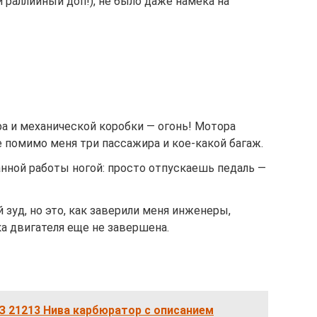
 раллийный доп!), не было даже намека на
а и механической коробки — огонь! Мотора
е помимо меня три пассажира и кое-какой багаж.
нной работы ногой: просто отпускаешь педаль —
 зуд, но это, как заверили меня инженеры,
ка двигателя еще не завершена.
З 21213 Нива карбюратор с описанием