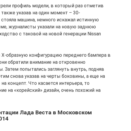
трели профиль модели, в который раз отметив
также указав на один момент – 30-
 стояла машина, немного искажал истинную
орме, журналисты указали на новую заднюю
ходство с таковой на новой генерации Nissan
и Х-образную конфигурацию переднего бампера в
они обратили внимание на откровенно
. Затем попытались заглянуть внутрь, подняв
этим снова указав на черты боковины, а еще на
а концепт. Что касается интерьера, то
ие на «корейский» дизайн, очень похожий на
ентации Лада Веста в Московском
014