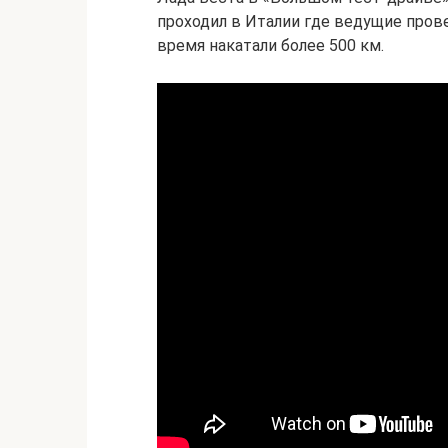
проходил в Италии где ведущие провел
время накатали более 500 км.